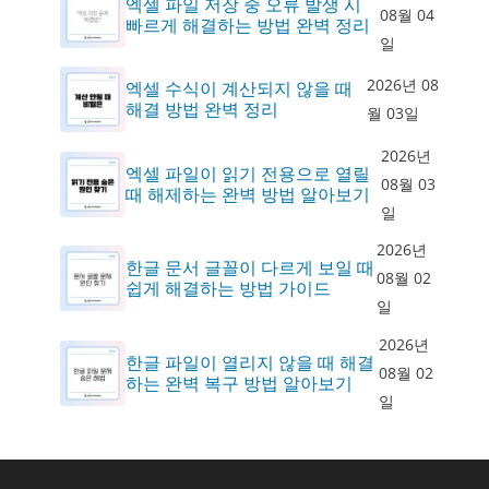
엑셀 파일 저장 중 오류 발생 시
08월 04
빠르게 해결하는 방법 완벽 정리
일
2026년 08
엑셀 수식이 계산되지 않을 때
해결 방법 완벽 정리
월 03일
2026년
엑셀 파일이 읽기 전용으로 열릴
08월 03
때 해제하는 완벽 방법 알아보기
일
2026년
한글 문서 글꼴이 다르게 보일 때
08월 02
쉽게 해결하는 방법 가이드
일
2026년
한글 파일이 열리지 않을 때 해결
08월 02
하는 완벽 복구 방법 알아보기
일