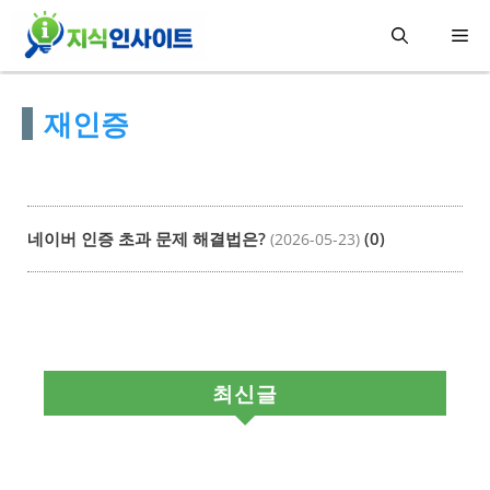
컨
메
텐
츠
뉴
재인증
로
건
너
뛰
네이버 인증 초과 문제 해결법은?
(0)
(2026-05-23)
기
최신글