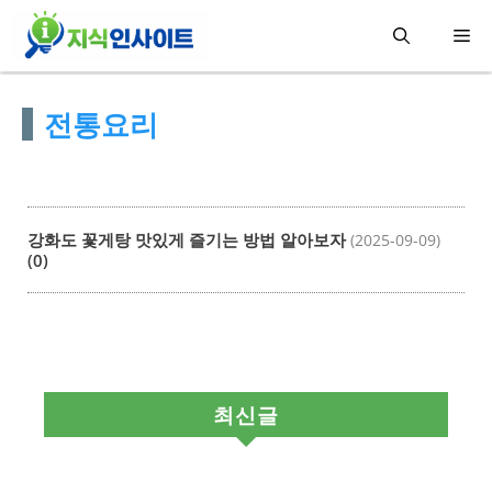
컨
메
텐
츠
뉴
전통요리
로
건
너
뛰
강화도 꽃게탕 맛있게 즐기는 방법 알아보자
(2025-09-09)
기
(0)
최신글