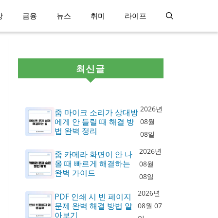
강
금융
뉴스
취미
라이프
최신글
2026년
줌 마이크 소리가 상대방
에게 안 들릴 때 해결 방
08월
법 완벽 정리
08일
2026년
줌 카메라 화면이 안 나
올 때 빠르게 해결하는
08월
완벽 가이드
08일
2026년
PDF 인쇄 시 빈 페이지
문제 완벽 해결 방법 알
08월 07
아보기