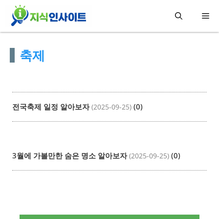
컨
메
텐
츠
뉴
축제
로
건
너
뛰
전국축제 일정 알아보자
(0)
(2025-09-25)
기
3월에 가볼만한 숨은 명소 알아보자
(0)
(2025-09-25)